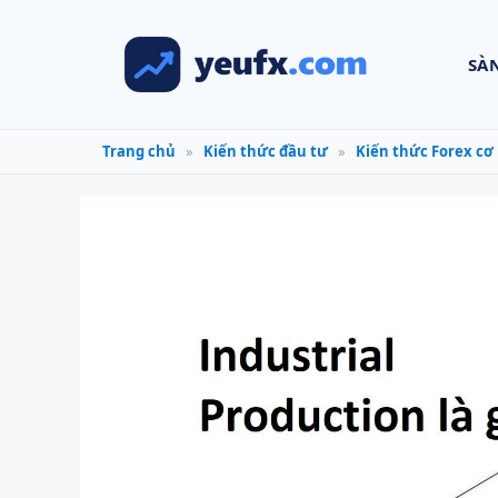
Chuyển
đến
SÀ
nội
dung
Trang chủ
»
Kiến thức đầu tư
»
Kiến thức Forex cơ 