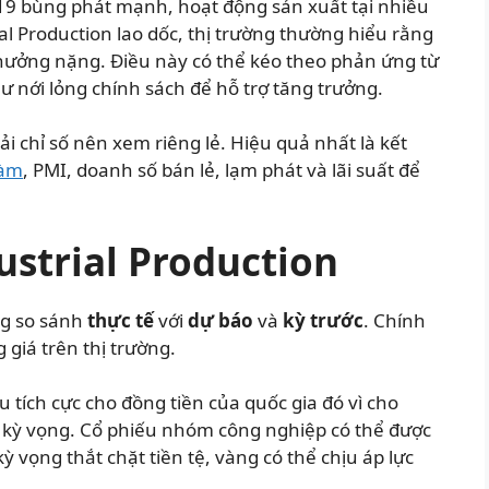
d-19 bùng phát mạnh, hoạt động sản xuất tại nhiều
al Production lao dốc, thị trường thường hiểu rằng
hưởng nặng. Điều này có thể kéo theo phản ứng từ
nới lỏng chính sách để hỗ trợ tăng trưởng.
ải chỉ số nên xem riêng lẻ. Hiệu quả nhất là kết
làm
, PMI, doanh số bán lẻ, lạm phát và lãi suất để
ustrial Production
ng so sánh
thực tế
với
dự báo
và
kỳ trước
. Chính
 giá trên thị trường.
ệu tích cực cho đồng tiền của quốc gia đó vì cho
kỳ vọng. Cổ phiếu nhóm công nghiệp có thể được
 vọng thắt chặt tiền tệ, vàng có thể chịu áp lực