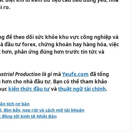
i ro.
ọng để theo dõi sức khỏe khu vực công nghiệp và
hà đầu tư forex, chứng khoán hay hàng hóa, việc
tốt hơn, phản ứng đúng hơn trước tin tức và
ustrial Production là gì
mà
Yeufx.com
đã tổng
u hơn cho nhà đầu tư. Bạn có thể tham khảo
mục
kiến thức đầu tư
và
thuật ngữ tài chính
.
ân tích cơ bản
í, đòn bẩy, nạp rút và cách mở tài khoản
c động tới kinh tế Nhật Bản