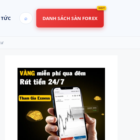
⌕
 TỨC
DANH SÁCH SÀN FOREX
tư