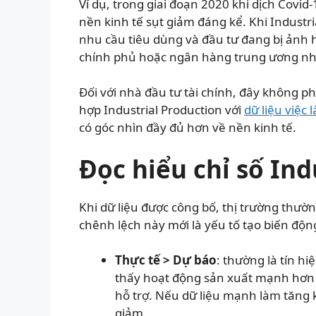
Ví dụ, trong giai đoạn 2020 khi dịch Covi
nền kinh tế sụt giảm đáng kể. Khi Industri
nhu cầu tiêu dùng và đầu tư đang bị ảnh 
chính phủ hoặc ngân hàng trung ương như 
Đối với nhà đầu tư tài chính, đây không ph
hợp Industrial Production với
dữ liệu việc 
có góc nhìn đầy đủ hơn về nền kinh tế.
Đọc hiểu chỉ số Ind
Khi dữ liệu được công bố, thị trường thườ
chênh lệch này mới là yếu tố tạo biến động
Thực tế > Dự báo
: thường là tín hi
thấy hoạt động sản xuất mạnh hơn 
hỗ trợ. Nếu dữ liệu mạnh làm tăng kỳ
giảm.