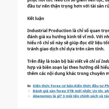
đầu tư nên thận trọng hơn với tài sản rủ
Kết luận
Industrial Production là chỉ số quan tr
đánh giá xu hướng kinh tế vĩ mô. Với n
hiểu rõ chỉ số này sẽ giúp đọc dữ liệu 
tránh giao dịch chỉ dựa trên cảm tính.
Trên đây là toàn bộ bài viết về
chỉ số Ind
hợp và biên soạn lại theo hướng dễ hiể
thêm các nội dung khác trong chuyên 
Danh
Kiến thức Forex cơ bản
,
Kiến thức đầu tư
,
Ph
mục
Đánh giá sàn forex XTB mới nhất: Uy tín, ph
Abenomics là gì? 3 mũi tên chính sách và tá