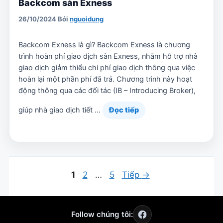
Backcom sàn Exness
26/10/2024
Bởi
nguoidung
Backcom Exness là gì? Backcom Exness là chương
trình hoàn phí giao dịch sàn Exness, nhằm hỗ trợ nhà
giao dịch giảm thiểu chi phí giao dịch thông qua việc
hoàn lại một phần phí đã trả. Chương trình này hoạt
động thông qua các đối tác (IB – Introducing Broker),
giúp nhà giao dịch tiết …
Đọc tiếp
Trang
Trang
Trang
1
2
…
5
Tiếp
→
Follow chúng tôi: