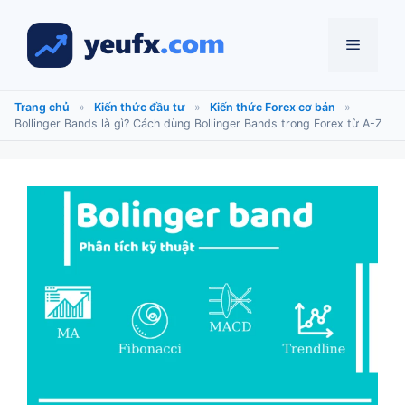
Chuyển
đến
Menu
nội
dung
Trang chủ
»
Kiến thức đầu tư
»
Kiến thức Forex cơ bản
»
Bollinger Bands là gì? Cách dùng Bollinger Bands trong Forex từ A-Z