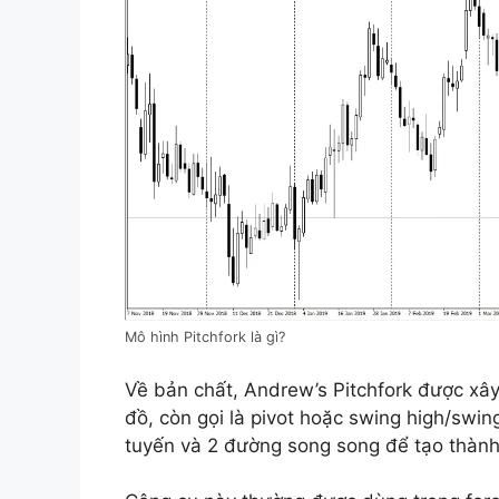
Mô hình Pitchfork là gì?
Về bản chất, Andrew’s Pitchfork được xây
đồ, còn gọi là pivot hoặc swing high/swin
tuyến và 2 đường song song để tạo thành