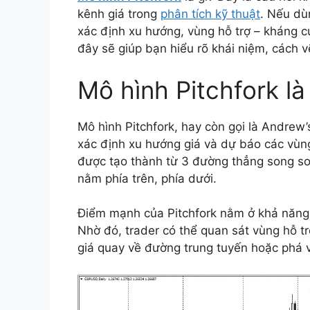
kênh giá trong
phân tích kỹ thuật
. Nếu dù
xác định xu hướng, vùng hỗ trợ – kháng c
đây sẽ giúp bạn hiểu rõ khái niệm, cách v
Mô hình Pitchfork là
Mô hình Pitchfork, hay còn gọi là Andrew’
xác định xu hướng giá và dự báo các vùng
được tạo thành từ 3 đường thẳng song so
nằm phía trên, phía dưới.
Điểm mạnh của Pitchfork nằm ở khả năng 
Nhờ đó, trader có thể quan sát vùng hỗ t
giá quay về đường trung tuyến hoặc phá v