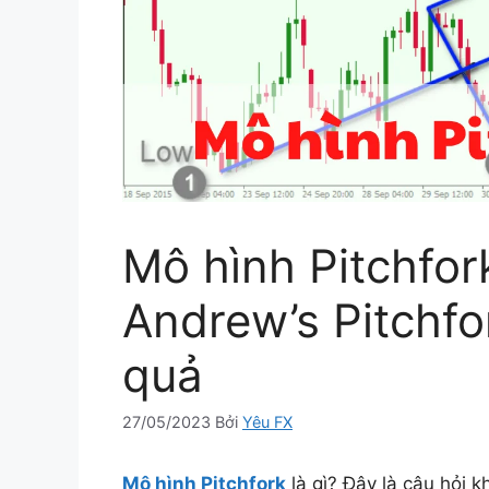
Mô hình Pitchfor
Andrew’s Pitchfo
quả
27/05/2023
Bởi
Yêu FX
Mô hình Pitchfork
là gì? Đây là câu hỏi k