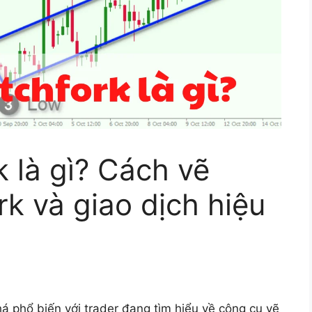
k là gì? Cách vẽ
rk và giao dịch hiệu
há phổ biến với trader đang tìm hiểu về công cụ vẽ