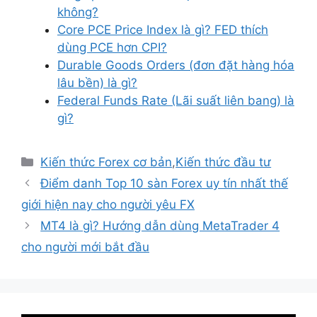
không?
Core PCE Price Index là gì? FED thích
dùng PCE hơn CPI?
Durable Goods Orders (đơn đặt hàng hóa
lâu bền) là gì?
Federal Funds Rate (Lãi suất liên bang) là
gì?
Danh
Kiến thức Forex cơ bản
,
Kiến thức đầu tư
mục
Điểm danh Top 10 sàn Forex uy tín nhất thế
giới hiện nay cho người yêu FX
MT4 là gì? Hướng dẫn dùng MetaTrader 4
cho người mới bắt đầu