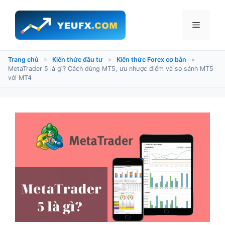
Chuyển
đến
Menu
nội
dung
Trang chủ
»
Kiến thức đầu tư
»
Kiến thức Forex cơ bản
»
MetaTrader 5 là gì? Cách dùng MT5, ưu nhược điểm và so sánh MT5
với MT4