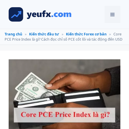
Chuyển
đến
Menu
nội
dung
Trang chủ
»
Kiến thức đầu tư
»
Kiến thức Forex cơ bản
»
Core
PCE Price Index là gì? Cách đọc chỉ số PCE cốt lõi và tác động đến USD