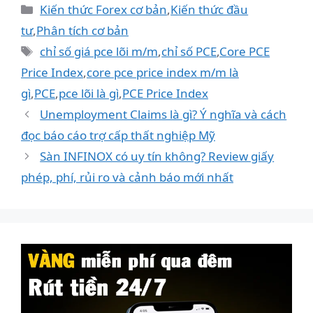
Danh
Kiến thức Forex cơ bản
,
Kiến thức đầu
mục
tư
,
Phân tích cơ bản
Thẻ
chỉ số giá pce lõi m/m
,
chỉ số PCE
,
Core PCE
Price Index
,
core pce price index m/m là
gì
,
PCE
,
pce lõi là gì
,
PCE Price Index
Unemployment Claims là gì? Ý nghĩa và cách
đọc báo cáo trợ cấp thất nghiệp Mỹ
Sàn INFINOX có uy tín không? Review giấy
phép, phí, rủi ro và cảnh báo mới nhất