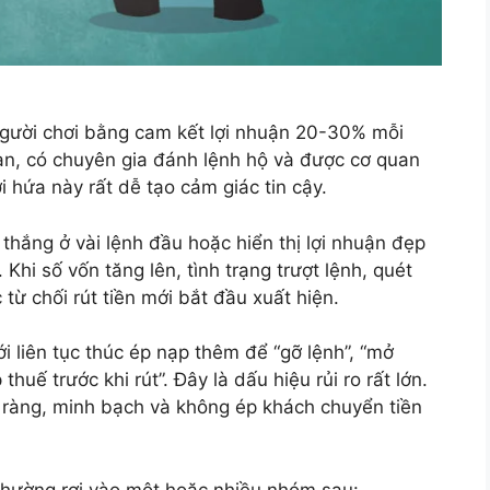
người chơi bằng cam kết lợi nhuận 20-30% mỗi
àn, có chuyên gia đánh lệnh hộ và được cơ quan
i hứa này rất dễ tạo cảm giác tin cậy.
thắng ở vài lệnh đầu hoặc hiển thị lợi nhuận đẹp
 Khi số vốn tăng lên, tình trạng trượt lệnh, quét
từ chối rút tiền mới bắt đầu xuất hiện.
 liên tục thúc ép nạp thêm để “gỡ lệnh”, “mở
thuế trước khi rút”. Đây là dấu hiệu rủi ro rất lớn.
 rõ ràng, minh bạch và không ép khách chuyển tiền
 thường rơi vào một hoặc nhiều nhóm sau: