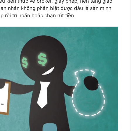
ếu kiến thức về broker, giấy phép, nền tảng giao
ều nạn nhân không phân biệt được đâu là sàn minh
 rồi trì hoãn hoặc chặn rút tiền.