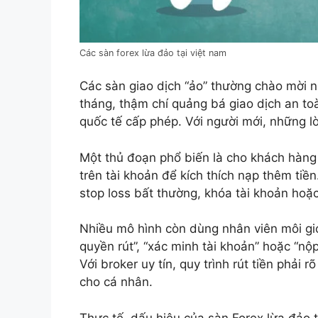
Các sàn forex lừa đảo tại việt nam
Các sàn giao dịch “ảo” thường chào mời 
tháng, thậm chí quảng bá giao dịch an to
quốc tế cấp phép. Với người mới, những lờ
Một thủ đoạn phổ biến là cho khách hàng 
trên tài khoản để kích thích nạp thêm tiền.
stop loss bất thường, khóa tài khoản hoặc 
Nhiều mô hình còn dùng nhân viên môi giới
quyền rút”, “xác minh tài khoản” hoặc “nộp 
Với broker uy tín, quy trình rút tiền phải
cho cá nhân.
Thực tế, dấu hiệu của sàn Forex lừa đảo