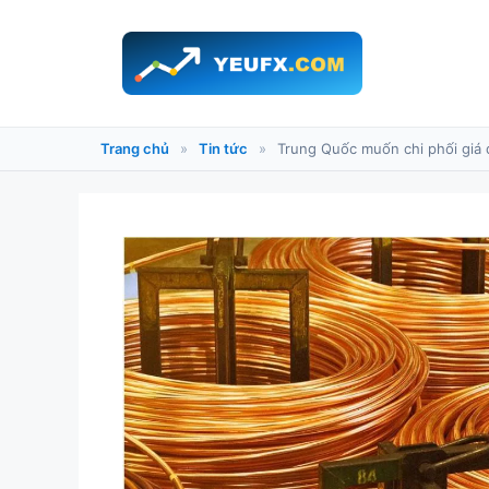
Chuyển
đến
nội
dung
Trang chủ
»
Tin tức
»
Trung Quốc muốn chi phối giá 