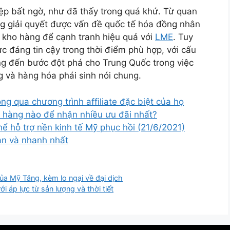
iệp bất ngờ, như đã thấy trong quá khứ. Từ quan
g giải quyết được vấn đề quốc tế hóa đồng nhân
 kho hàng để cạnh tranh hiệu quả với
LME
. Tuy
ực đáng tin cậy trong thời điểm phù hợp, với cấu
ng đến bước đột phá cho Trung Quốc trong việc
ng và hàng hóa phái sinh nói chung.
ng qua chương trình affiliate đặc biệt của họ
 hàng nào để nhận nhiều ưu đãi nhất?
hể hỗ trợ nền kinh tế Mỹ phục hồi (21/6/2021)
oàn và nhanh nhất
của Mỹ Tăng, kèm lo ngại về đại dịch
i áp lực từ sản lượng và thời tiết