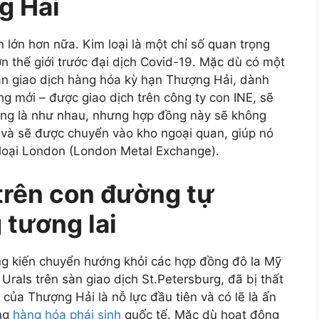
g Hải
 lớn hơn nữa. Kim loại là một chỉ số quan trọng
n thế giới trước đại dịch Covid-19. Mặc dù có một
àn giao dịch hàng hóa kỳ hạn Thượng Hải, dành
 mới – được giao dịch trên công ty con INE, sẽ
ng là như nhau, nhưng hợp đồng này sẽ không
 và sẽ được chuyển vào kho ngoại quan, giúp nó
m loại London (London Metal Exchange).
 trên con đường tự
 tương lai
g kiến ​​chuyển hướng khỏi các hợp đồng đô la Mỹ
Urals trên sàn giao dịch St.Petersburg, đã bị thất
của Thượng Hải là nỗ lực đầu tiên và có lẽ là ấn
ờng
hàng hóa phái sinh
quốc tế. Mặc dù hoạt động