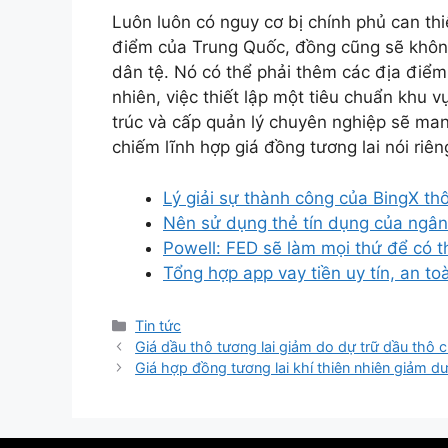
Luôn luôn có nguy cơ bị chính phủ can th
điểm của Trung Quốc, đồng cũng sẽ khôn
dân tệ. Nó có thể phải thêm các địa điểm
nhiên, việc thiết lập một tiêu chuẩn khu v
trúc và cấp quản lý chuyên nghiệp sẽ ma
chiếm lĩnh hợp giá đồng tương lai nói riê
Lý giải sự thành công của BingX thô
Nên sử dụng thẻ tín dụng của ngân
Powell: FED sẽ làm mọi thứ để có t
Tổng hợp app vay tiền uy tín, an t
Danh
Tin tức
mục
Giá dầu thô tương lai giảm do dự trữ dầu thô 
Giá hợp đồng tương lai khí thiên nhiên giảm dướ