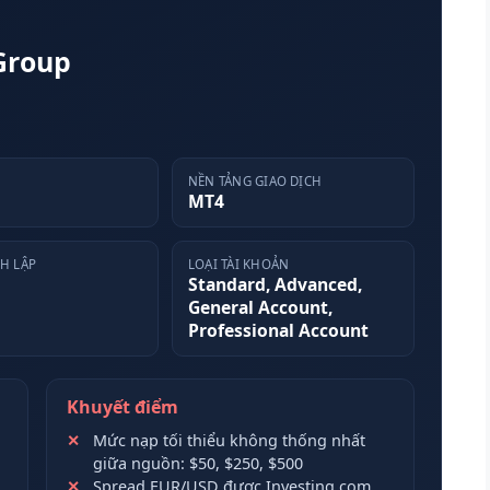
Group
NỀN TẢNG GIAO DỊCH
MT4
H LẬP
LOẠI TÀI KHOẢN
Standard, Advanced,
General Account,
Professional Account
Khuyết điểm
Mức nạp tối thiểu không thống nhất
giữa nguồn: $50, $250, $500
Spread EUR/USD được Investing.com