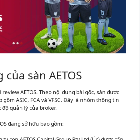
g của sàn AETOS
i review AETOS. Theo nội dung bài gốc, sàn được
p gồm ASIC, FCA và VFSC. Đây là nhóm thông tin
độ quản lý của broker.
ETOS đang sở hữu bao gồm:
ty con AETOS Capital Group Pty Ltd (Úc) được cấp