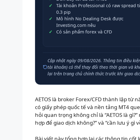
Tài khoản Professional có raw spread t
0.3 pip
Mô hình No Dealing Desk được
Investing.com nêu
Có sản phẩm forex và CFD
Cập nhật ngày 09/08/2026. Thông tin điều kiện 
tài khoản) có thể thay đổi theo thời gian và k
lại trên trang chủ chính thức trước khi giao dịc
AETOS là broker Forex/CFD thành lập từ 
có giấy phép quốc tế và nền tảng MT4 que
hỏi quan trọng không chỉ là “AETOS là gì?”
hợp để giao dịch không?” và “cần lưu ý gì về
Bài viết này tổng hợp lại các thông tin cốt