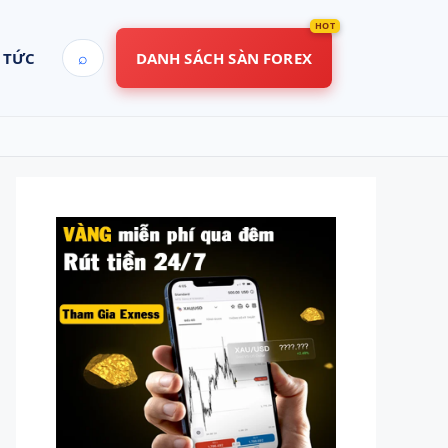
⌕
 TỨC
DANH SÁCH SÀN FOREX