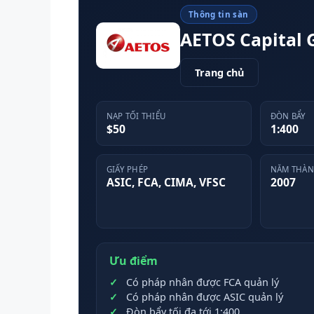
Thông tin sàn
AETOS Capital 
Trang chủ
NẠP TỐI THIỂU
ĐÒN BẨY
$50
1:400
GIẤY PHÉP
NĂM THÀN
ASIC, FCA, CIMA, VFSC
2007
Ưu điểm
Có pháp nhân được FCA quản lý
Có pháp nhân được ASIC quản lý
Đòn bẩy tối đa tới 1:400