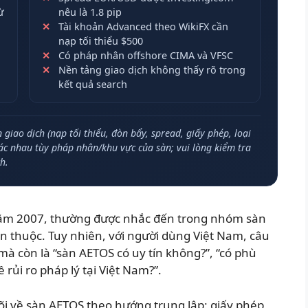
ừ
nêu là 1.8 pip
Tài khoản Advanced theo WikiFX cần
nạp tối thiểu $500
Có pháp nhân offshore CIMA và VFSC
Nền tảng giao dịch không thấy rõ trong
kết quả search
giao dịch (nạp tối thiểu, đòn bẩy, spread, giấy phép, loại
hác nhau tùy pháp nhân/khu vực của sàn; vui lòng kiểm tra
h.
năm 2007, thường được nhắc đến trong nhóm sàn
n thuộc. Tuy nhiên, với người dùng Việt Nam, câu
 mà còn là “sàn AETOS có uy tín không?”, “có phù
 rủi ro pháp lý tại Việt Nam?”.
 lõi về sàn AETOS theo hướng trung lập: giấy phép,