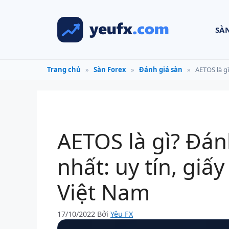
Chuyển
đến
SÀ
nội
dung
Trang chủ
»
Sàn Forex
»
Đánh giá sàn
»
AETOS là gì
AETOS là gì? Đá
nhất: uy tín, giấy
Việt Nam
17/10/2022
Bởi
Yêu FX